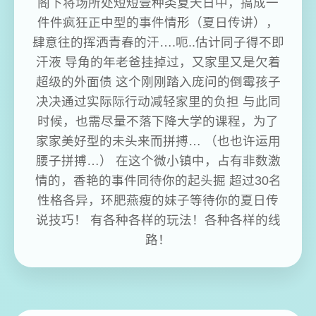
阁下将场所处短短壹种类夏天日中，搞成一
件件疯狂正中型的事件情形（夏日传讲），
肆意往的挥洒青春的汗….呃..估计同子得不即
汗液 导角的年老爸挂掉过，又家里又是欠着
超级的外面债 这个刚刚踏入庞问的倒霉孩子
决决通过实际际行动减轻家里的负担 与此同
时候，也需尽量不落下降大学的课程，为了
家家美好型的未头来而拼搏… （也也许运用
腰子拼搏…） 在这个微小镇中，占有非数激
情的，香艳的事件同待你的起头掘 超过30名
性格各异，环肥燕瘦的妹子等待你的夏日传
说技巧！ 有各种各样的玩法！各种各样的线
路！