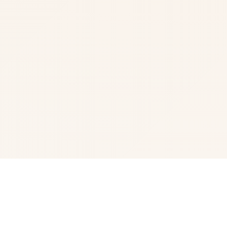
🎺 游戏简介
某年某月某日，汝存在于车祸现场捡至完数个个套臂机。就